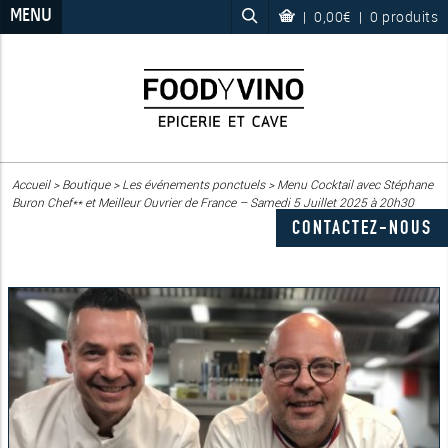
MENU
|
0,00€
|
0 produits
Accueil
>
Boutique
>
Les événements ponctuels
>
Menu Cocktail avec Stéphane
Buron Chef** et Meilleur Ouvrier de France – Samedi 5 Juillet 2025 à 20h30
CONTACTEZ-NOUS