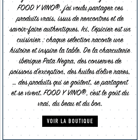
FOOD Y VINO®, j’ai voulu partager ces
produits vrais, issus de rencontres et de
savoir-faire authentiques. Ici, l’épicier est un
cuisinier : chaque sélection raconte une
histoire et inspire la table. De la charcuterie
ibérique Pata Negra, des conserves de
poissons d’exception, des huiles d’olive rares,
… des produits qui se goûtent, se partagent
et se vivent. FOOD Y VINO®, c’est le goût du
vrai, du beau et du bon.
VOIR LA BOUTIQUE