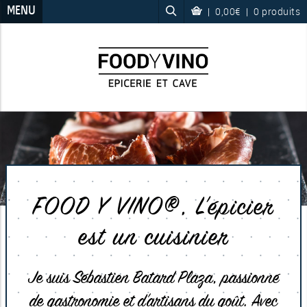
MENU
|
0,00€
|
0 produits
FOOD Y VINO®, L’épicier
est un cuisinier
Je suis Sébastien Batard Plaza, passionné
de gastronomie et d’artisans du goût. Avec