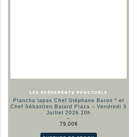
LES ÉVÉNEMENTS PONCTUELS
Plancha tapas Chef Stéphane Buron * et
Chef Sébastien Batard Plaza – Vendredi 3
Juillet 2026 20h
79,00
€