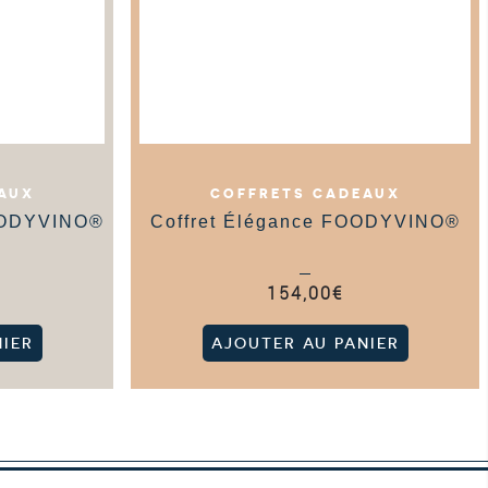
AUX
COFFRETS CADEAUX
FOODYVINO®
Coffret Élégance FOODYVINO®
154,00
€
IER
AJOUTER AU PANIER