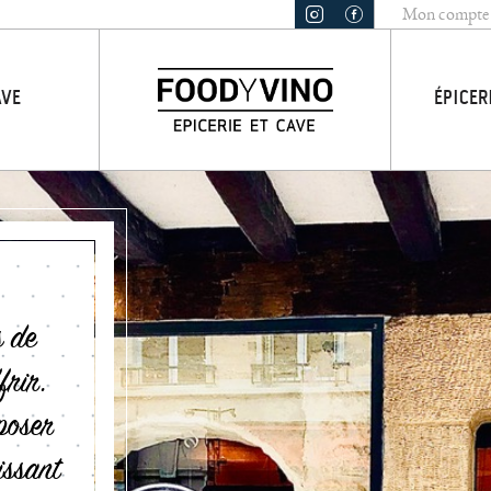
Mon compte
AVE
ÉPICER
s de
frir.
poser
issant