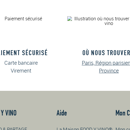
AIEMENT SÉCURISÉ
OÙ NOUS TROUVER
Carte bancaire
Paris, Région parisie
Virement
Province
 Y VINO
Aide
Mon 
O & PARTAGE
La Maison FOOD Y VINO®
Mon c