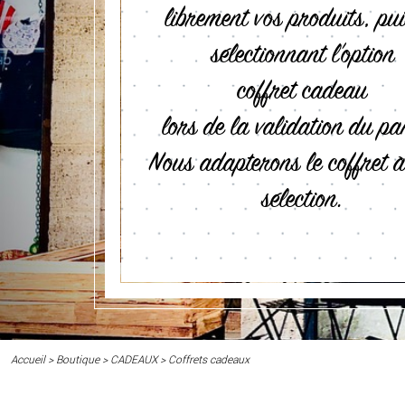
librement vos produits, pui
sélectionnant l’option
coffret cadeau
lors de la validation du pa
Nous adapterons le coffret à
sélection.
Accueil
>
Boutique
>
CADEAUX
>
Coffrets cadeaux