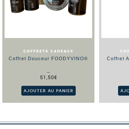
COFFRETS CADEAUX
CO
Coffret Douceur FOODYVINO®
Coffret
51,50
€
AJOUTER AU PANIER
AJ