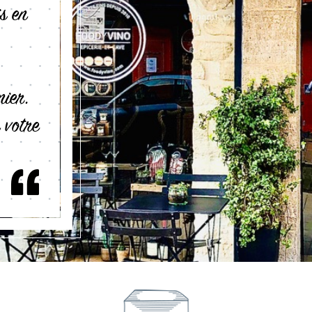
s en
nier.
 votre