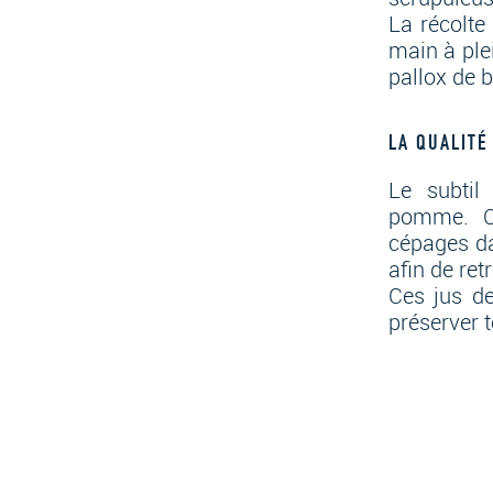
La récolte
main à ple
pallox de 
LA QUALITÉ
Le subtil
pomme. Cha
cépages da
afin de ret
Ces jus de
préserver t