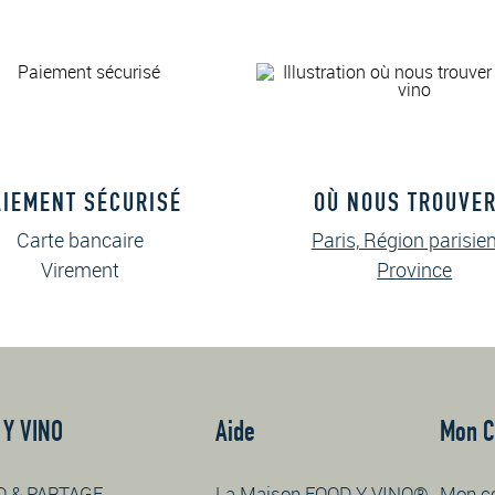
AIEMENT SÉCURISÉ
OÙ NOUS TROUVER
Carte bancaire
Paris, Région parisie
Virement
Province
 Y VINO
Aide
Mon 
O & PARTAGE
La Maison FOOD Y VINO®
Mon c