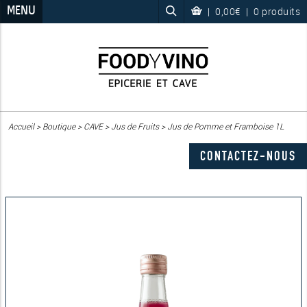
MENU
|
0,00€
|
0 produits
Accueil
>
Boutique
>
CAVE
>
Jus de Fruits
>
Jus de Pomme et Framboise 1L
CONTACTEZ-NOUS