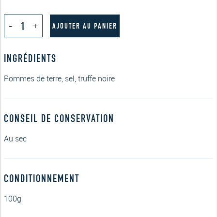
quantité
-
+
de
AJOUTER AU PANIER
Chips
à
la
INGRÉDIENTS
truffe
noire
100g
Pommes de terre, sel, truffe noire
CONSEIL DE CONSERVATION
Au sec
CONDITIONNEMENT
100g