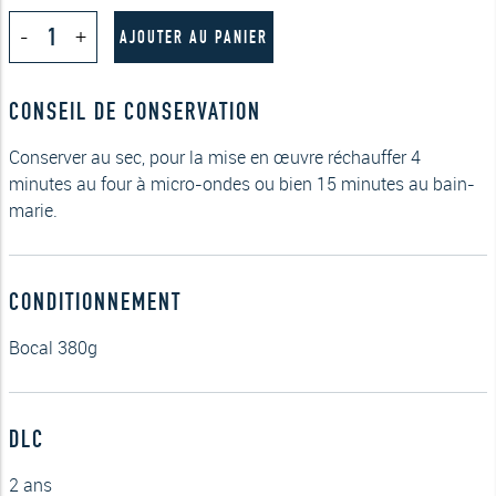
quantité
-
+
de
AJOUTER AU PANIER
Cassoulet
au
canard
CONSEIL DE CONSERVATION
confit
380g
Conserver au sec, pour la mise en œuvre réchauffer 4
minutes au four à micro-ondes ou bien 15 minutes au bain-
marie.
CONDITIONNEMENT
Bocal 380g
DLC
2 ans