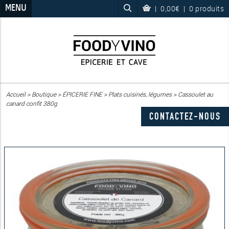
MENU
|
0,00€
|
0 produits
Accueil
>
Boutique
>
ÉPICERIE FINE
>
Plats cuisinés, légumes
>
Cassoulet au
canard confit 380g
CONTACTEZ-NOUS