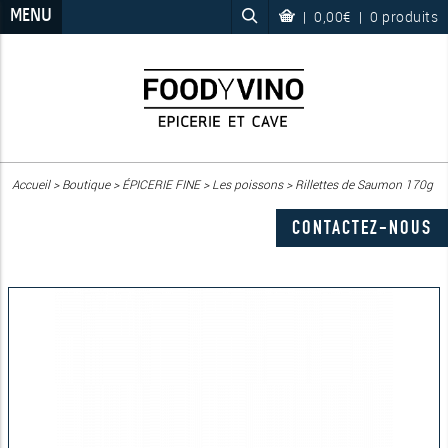
MENU
|
0,00€
|
0 produits
Accueil
>
Boutique
>
ÉPICERIE FINE
>
Les poissons
>
Rillettes de Saumon 170g
CONTACTEZ-NOUS