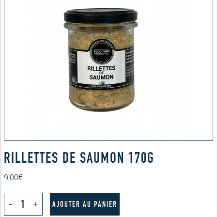
RILLETTES DE SAUMON 170G
9,00
€
quantité
-
+
de
AJOUTER AU PANIER
Rillettes