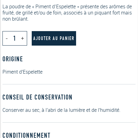
La poudre de « Piment d’Espelette » présente des arômes de
fruité, de grillé et/ou de foin, associés à un piquant fort mais
non brûlant.
quantité
-
+
de
AJOUTER AU PANIER
Poudre
de
Piment
ORIGINE
d'Espelette
AOP
40g
Piment d'Espelette
CONSEIL DE CONSERVATION
Conserver au sec, à l'abri de la lumière et de l'humidité.
CONDITIONNEMENT