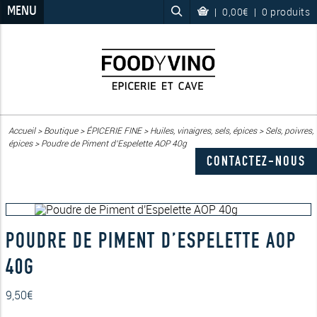
MENU
|
0,00€
|
0 produits
Accueil
>
Boutique
>
ÉPICERIE FINE
>
Huiles, vinaigres, sels, épices
>
Sels, poivres,
épices
>
Poudre de Piment d’Espelette AOP 40g
CONTACTEZ-NOUS
POUDRE DE PIMENT D’ESPELETTE AOP
40G
9,50
€