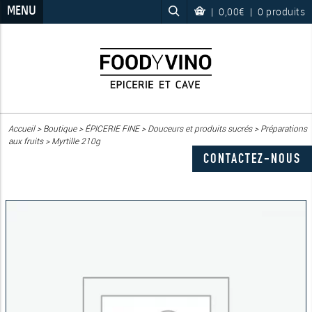
MENU
|
0,00€
|
0 produits
Accueil
>
Boutique
>
ÉPICERIE FINE
>
Douceurs et produits sucrés
>
Préparations
aux fruits
>
Myrtille 210g
CONTACTEZ-NOUS