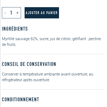
quantité
-
+
de
AJOUTER AU PANIER
Myrtille
210g
INGRÉDIENTS
Myrtille sauvage 62%, sucre, jus de citron, gélifiant : pectine
de fruits.
CONSEIL DE CONSERVATION
Conserver à température ambiante avant ouverture, au
réfrigérateur après ouverture.
CONDITIONNEMENT