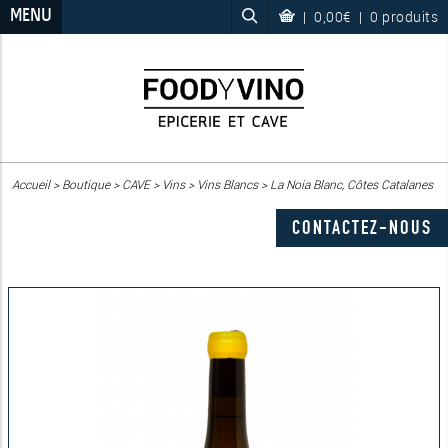
MENU
|
0,00€
|
0 produits
Accueil
>
Boutique
>
CAVE
>
Vins
>
Vins Blancs
>
La Noia Blanc, Côtes Catalanes
CONTACTEZ-NOUS