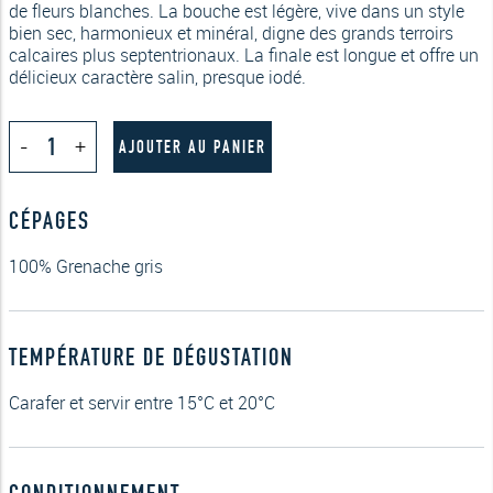
de fleurs blanches. La bouche est légère, vive dans un style
bien sec, harmonieux et minéral, digne des grands terroirs
calcaires plus septentrionaux. La finale est longue et offre un
délicieux caractère salin, presque iodé.
quantité
-
+
de
AJOUTER AU PANIER
La
Noia
Blanc,
CÉPAGES
Côtes
Catalanes
100% Grenache gris
TEMPÉRATURE DE DÉGUSTATION
Carafer et servir entre 15°C et 20°C
CONDITIONNEMENT