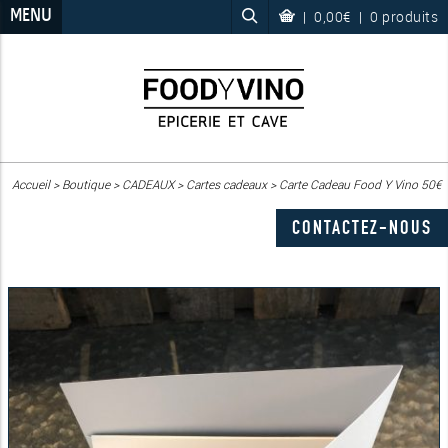
MENU
|
0,00€
|
0 produits
Accueil
>
Boutique
>
CADEAUX
>
Cartes cadeaux
>
Carte Cadeau Food Y Vino 50€
CONTACTEZ-NOUS