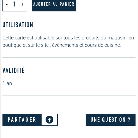
-
+
de
AJOUTER AU PANIER
Carte
Cadeau
Food
UTILISATION
Y
Vino
50€
Cette carte est utilisable sur tous les produits du magasin, en
boutique et sur le site , évènements et cours de cuisine.
VALIDITÉ
1 an
PARTAGER
UNE QUESTION ?