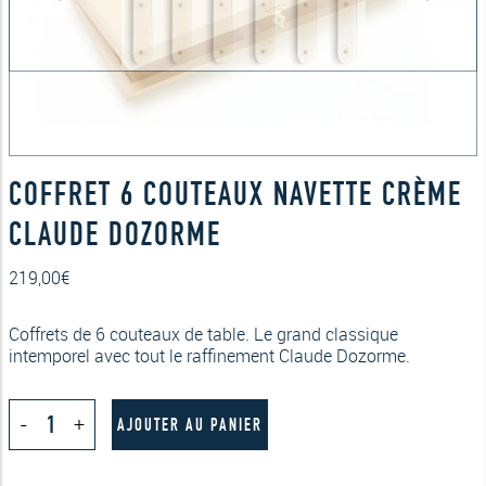
COFFRET 6 COUTEAUX NAVETTE CRÈME
CLAUDE DOZORME
219,00
€
Coffrets de 6 couteaux de table. Le grand classique
intemporel avec tout le raffinement Claude Dozorme.
quantité
-
+
de
AJOUTER AU PANIER
Coffret
6
couteaux