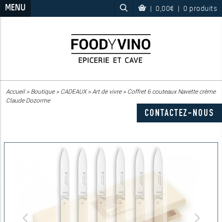
MENU
|
0,00€
|
0 produits
Accueil
>
Boutique
>
CADEAUX
>
Art de vivre
>
Coffret 6 couteaux Navette crème
Claude Dozorme
CONTACTEZ-NOUS