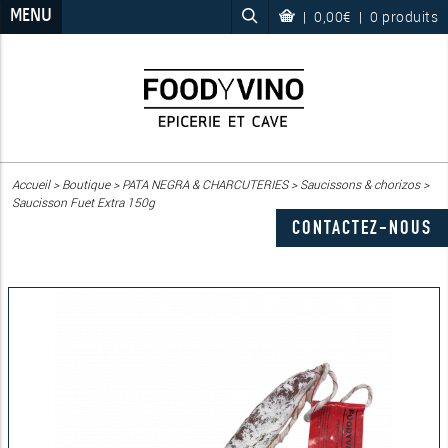
MENU
|
0,00€
|
0 produits
Accueil
>
Boutique
>
PATA NEGRA & CHARCUTERIES
>
Saucissons & chorizos
>
Saucisson Fuet Extra 150g
CONTACTEZ-NOUS